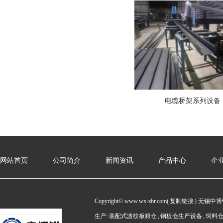
电缆桥架系列设备
网站首页
公司简介
新闻资讯
产品中心
企
Copyright© www.wx-zbr.com(
复制链接
) 无锡中
生产:
装配式波纹板粮仓
,
钢板仓生产设备
,
饲料