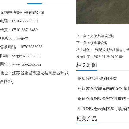
无锡中博锐机械有限公司
电话：0510-66812720
传真：0510-88716489
上一条：
光伏支架成型机
联系人：王先生
下一条：
楼承板设备
售前电话：18762683928
相关标签：
装配式波纹板粮仓
,
邮箱：ywg@wxzbr.com
发布时间：2023-01-29 00:00:00
网址：www.wx-zbr.com
相关新闻
地址：江苏省盐城市建湖县高新区环城
钢板(包括带钢)的分类
西路3号
粉煤灰仓实施库内的15条清
保证粮食钢板仓密封性能的
粮食钢板仓表面防腐可喷涂
相关产品